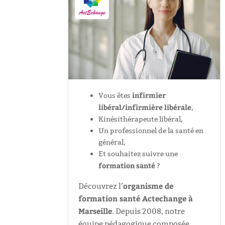
infirmier
Vous êtes
libéral/infirmière libérale
,
Kinésithérapeute libéral,
Un professionnel de la santé en
général,
Et souhaitez suivre une
formation santé
?
organisme de
Découvrez l’
formation santé Actechange à
Marseille
. Depuis 2008, notre
équipe pédagogique composée