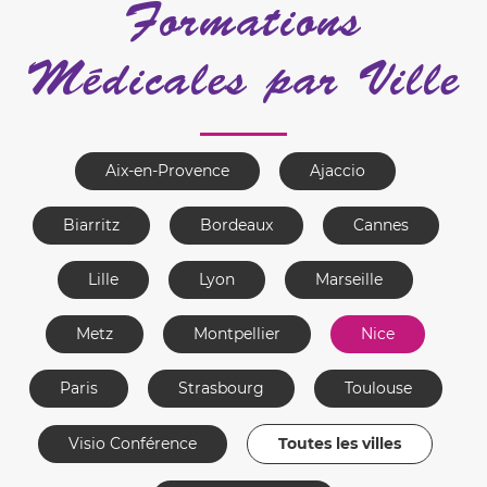
Formations
Médicales par Ville
Aix-en-Provence
Ajaccio
Biarritz
Bordeaux
Cannes
Lille
Lyon
Marseille
Metz
Montpellier
Nice
Paris
Strasbourg
Toulouse
Visio Conférence
Toutes les villes